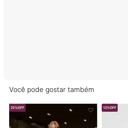
Você pode gostar também
25%
OFF
12%
OFF