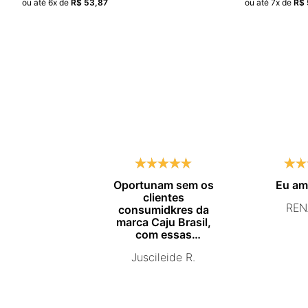
ou até
6
x de
R$
53
,
87
ou até
7
x de
R$
Oportunam sem os
Eu a
clientes
REN
consumidkres da
marca Caju Brasil,
com essas
campanhas
Juscileide R.
promocionais de
venda para que mais
pessoas conhecam e
se beneficiam com os