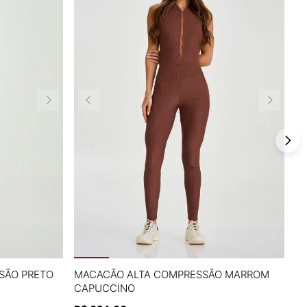
P
M
G
SÃO PRETO
MACACÃO ALTA COMPRESSÃO MARROM
M
CAPUCCINO
C
A
ADICIONAR À SACOLA
G