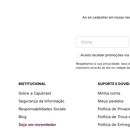
produtos de ótima
qualidade que vcs
entregam. Parabéns
#
Ao se cadastrar em nossa ne
pormaiscampanhaspromorcionais.
Aceito receber promoções via
Respeitamos a sua privacidade: seus d
momento através do link no rodapé do
INSTITUCIONAL
SUPORTE E DÚVI
Sobre a Cajubrasil
Minha conta
Segurança da Informação
Meus pedidos
Responsabilidades Sociais
Política de Privac
Blog
Política de Troca
Seja um revendedor
Política de Entre