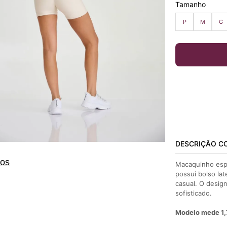
Tamanho
P
M
G
DESCRIÇÃO C
tos
Macaquinho espo
possui bolso lat
casual. O desig
sofisticado.
Modelo mede 1,