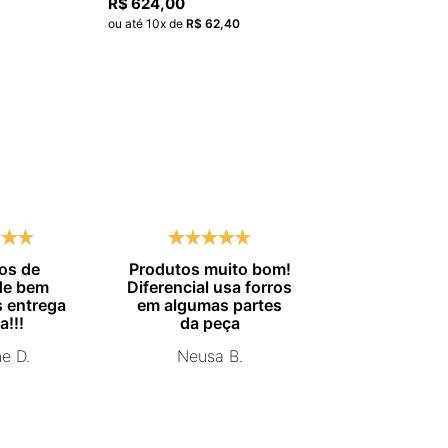
R$
624
,
00
ou até
10
x de
R$
62
,
40
R$
ou
os de
Produtos muito bom!
Entrega no
de bem
Diferencial usa forros
combinado.
 entrega
em algumas partes
Marisa 
a!!!
da peça
ne D.
Neusa B.