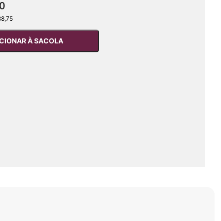
00
88,75
CIONAR À SACOLA