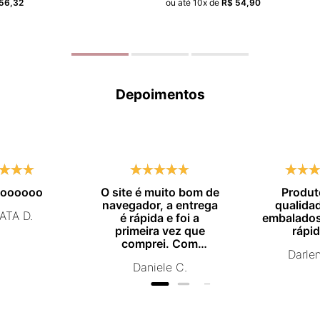
56
,
32
ou até
10
x de
R$
54
,
90
Depoimentos
moooooo
O site é muito bom de
Produt
navegador, a entrega
qualida
ATA D.
é rápida e foi a
embalados
primeira vez que
rápid
comprei. Com
Darle
certeza vou comprar
Daniele C.
novamente.