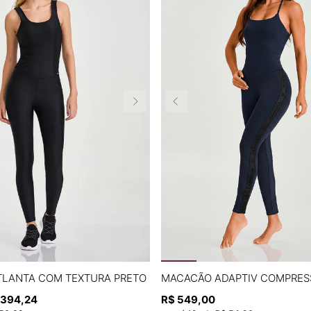
P
M
G
P
M
G
LANTA COM TEXTURA PRETO
MACACÃO ADAPTIV COMPRES
394
,
24
R$
549
,
00
ADICIONAR À SACOLA
ADICIONAR À SACOL