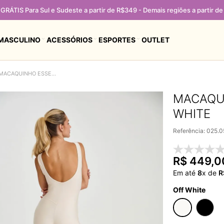
GRÁTIS Para Sul e Sudeste a partir de R$349 - Demais regiões a partir d
MASCULINO
ACESSÓRIOS
ESPORTES
OUTLET
MACAQUINHO ESSENCIAL COM BOLSO OFF WHITE
MACAQU
WHITE
Referência
:
025.
R$
449
,
0
Em até
8
x de
R
Off White