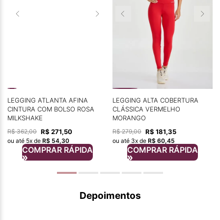
LEGGING ATLANTA AFINA
LEGGING ALTA COBERTURA
CINTURA COM BOLSO ROSA
CLÁSSICA VERMELHO
MILKSHAKE
MORANGO
R$
271
,
50
R$
181
,
35
R$
362
,
00
R$
279
,
00
ou até
5
x de
R$
54
,
30
ou até
3
x de
R$
60
,
45
COMPRAR RÁPIDA
COMPRAR RÁPIDA
Depoimentos