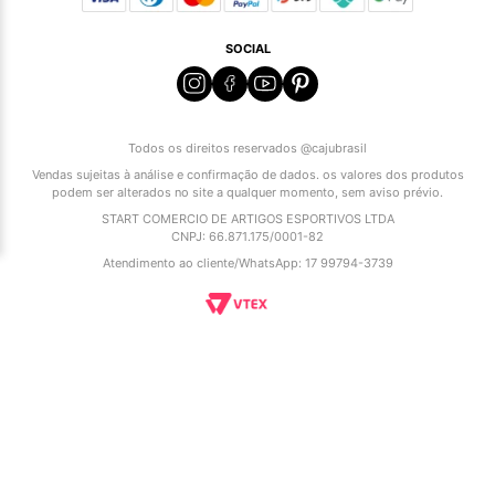
SOCIAL
Todos os direitos reservados @cajubrasil
Vendas sujeitas à análise e confirmação de dados. os valores dos produtos
podem ser alterados no site a qualquer momento, sem aviso prévio.
START COMERCIO DE ARTIGOS ESPORTIVOS LTDA
CNPJ: 66.871.175/0001-82
Atendimento ao cliente/WhatsApp: 17 99794-3739