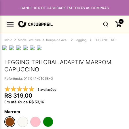
GANHE 10% DE CASHBACK EM TODAS AS COMPRAS
0
Moda Feminina
Roupa de Academia Feminina
Legging
LEGGING TRILOBAL ADAPTIV MARROM CAPUCCINO
LEGGING TRILOBAL ADAPTIV MARROM
CAPUCCINO
Referência
:
017.041-01068-G
3 avaliações
R$
319
,
00
Em até
6
x de
R$
53
,
16
Marrom