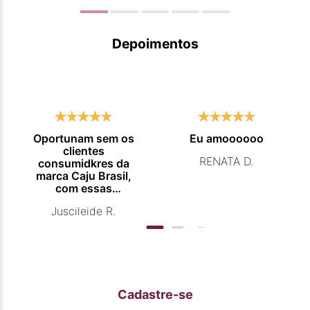
Depoimentos
Oportunam sem os
Eu amoooooo
clientes
RENATA D.
consumidkres da
marca Caju Brasil,
com essas
campanhas
Juscileide R.
promocionais de
venda para que
mais pessoas
conhecam e se
beneficiam com os
produtos de ótima
qualidade que vcs
Cadastre-se
entregam. Parabéns