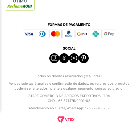
ÓTIMO
FORMAS DE PAGAMENTO
SOCIAL
Todos os direitos reservados @cajubrasil
Vendas sujeitas à análise e confirmação de dados. os valores dos produtos
podem ser alterados no site a qualquer momento, sem aviso prévio.
START COMERCIO DE ARTIGOS ESPORTIVOS LTDA
CNPJ: 66.871.175/0001-82
Atendimento ao cliente/WhatsApp: 17 99794-3739