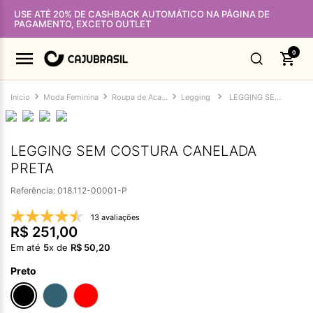
USE ATÉ 20% DE CASHBACK AUTOMÁTICO NA PÁGINA DE
PAGAMENTO, EXCETO OUTLET
0
Moda Feminina
Roupa de Academia Feminina
Legging
LEGGING SEM COSTURA CANELADA PRETA
LEGGING SEM COSTURA CANELADA
PRETA
Referência
:
018.112-00001-P
13 avaliações
R$
251
,
00
Em até
5
x de
R$
50
,
20
Preto