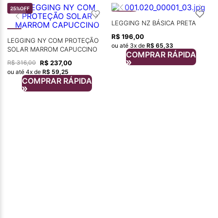
25%
OFF
LEGGING NZ BÁSICA PRETA
R$
196
,
00
LEGGING NY COM PROTEÇÃO
ou até
3
x de
R$
65
,
33
SOLAR MARROM CAPUCCINO
COMPRAR RÁPIDA
R$
237
,
00
R$
316
,
00
ou até
4
x de
R$
59
,
25
COMPRAR RÁPIDA