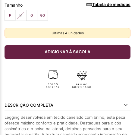
Tabela de medidas
Tamanho
P
M
G
GG
Últimas
4
unidades
ADICIONAR À SACOLA
DESCRIÇÃO COMPLETA
Legging desenvolvida em tecido canelado com brilho, esta peça
oferece máximo conforto e praticidade. Destaques para o cós
assimétrico e o bolso na lateral, detalhes pensados para o seu
bem-estar e estilo. A textura canelada acrescenta informação de