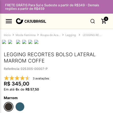
FRETE GRÁTIS Para Sul e Sudeste a partir de R$349 - Demais
regiões a partir de R$459
0
Moda Feminina
Roupa de Academia Feminina
Legging
LEGGING RECORTES BOLSO LATERAL MARROM COFFE
LEGGING RECORTES BOLSO LATERAL
MARROM COFFE
Referência
:
025.005-00007-P
3 avaliações
R$
345
,
00
Em até
6
x de
R$
57
,
50
Marrom