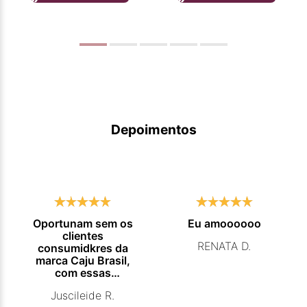
Depoimentos
Oportunam sem os
Eu amoooooo
clientes
RENATA D.
consumidkres da
marca Caju Brasil,
com essas
campanhas
Juscileide R.
promocionais de