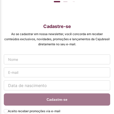
venda para que
mais pessoas
conhecam e se
beneficiam com os
produtos de ótima
qualidade que vcs
Cadastre-se
entregam. Parabéns
#
Ao se cadastrar em nossa newsletter, você concorda em receber
pormaiscampanhaspromorcionais.
conteúdos exclusivos, novidades, promoções e lançamentos da Cajubrasil
diretamente no seu e-mail.
Cadastre-se
Aceito receber promoções via e-mail