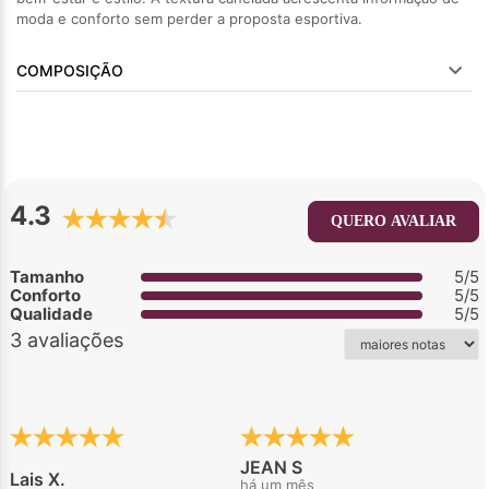
moda e conforto sem perder a proposta esportiva.
COMPOSIÇÃO
4.3
QUERO AVALIAR
Tamanho
5/5
Conforto
5/5
Qualidade
5/5
3 avaliações
JEAN S
Lais X.
há um mês