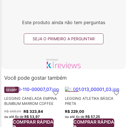
Este produto ainda não tem perguntas
SEJA O PRIMEIRO A PERGUNTAR
Você pode gostar também
12%
OFF
LEGGING CANELADA EMPINA
LEGGING ATLETIKA BÁSICA
BUMBUM MARROM COFFEE
PRETA
R$
323
,
84
R$
229
,
00
R$
368
,
00
ou até
6
x de
R$
53
,
97
ou até
4
x de
R$
57
,
25
COMPRAR RÁPIDA
COMPRAR RÁPIDA