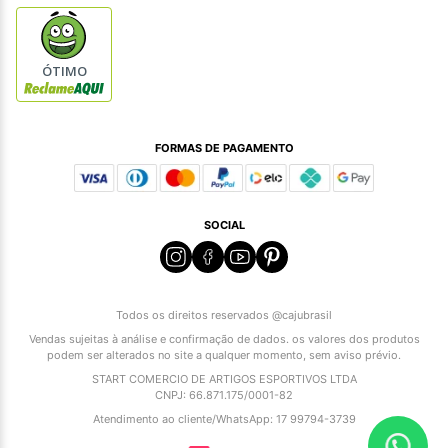
ÓTIMO
FORMAS DE PAGAMENTO
SOCIAL
Todos os direitos reservados @cajubrasil
Vendas sujeitas à análise e confirmação de dados. os valores dos produtos
podem ser alterados no site a qualquer momento, sem aviso prévio.
START COMERCIO DE ARTIGOS ESPORTIVOS LTDA
CNPJ: 66.871.175/0001-82
Atendimento ao cliente/WhatsApp: 17 99794-3739