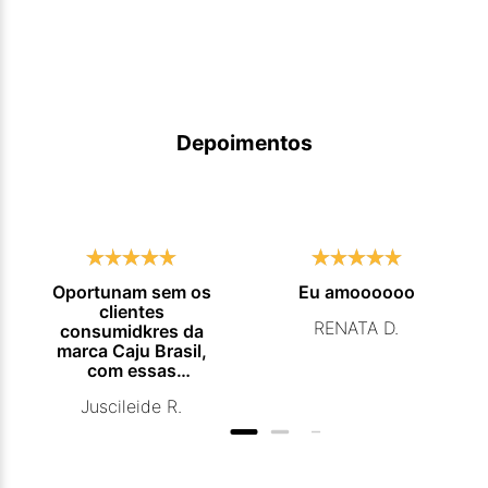
Depoimentos
Oportunam sem os
Eu amoooooo
clientes
RENATA D.
consumidkres da
marca Caju Brasil,
com essas
campanhas
Juscileide R.
promocionais de
venda para que
mais pessoas
conhecam e se