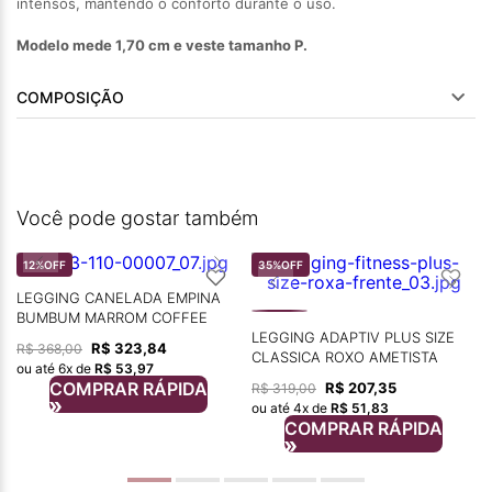
intensos, mantendo o conforto durante o uso.
Modelo mede 1,70 cm e veste tamanho P.
COMPOSIÇÃO
Você pode gostar também
12%
OFF
35%
OFF
LEGGING CANELADA EMPINA
BUMBUM MARROM COFFEE
LEGGING ADAPTIV PLUS SIZE
R$
323
,
84
R$
368
,
00
CLASSICA ROXO AMETISTA
ou até
6
x de
R$
53
,
97
COMPRAR RÁPIDA
R$
207
,
35
R$
319
,
00
ou até
4
x de
R$
51
,
83
COMPRAR RÁPIDA