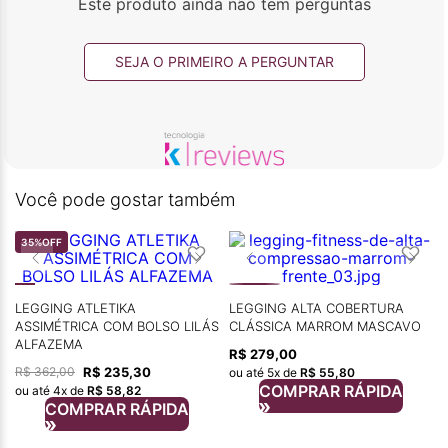
Este produto ainda não tem perguntas
SEJA O PRIMEIRO A PERGUNTAR
Você pode gostar também
35%
OFF
LEGGING ATLETIKA
LEGGING ALTA COBERTURA
ASSIMÉTRICA COM BOLSO LILÁS
CLÁSSICA MARROM MASCAVO
ALFAZEMA
R$
279
,
00
R$
235
,
30
R$
362
,
00
ou até
5
x de
R$
55
,
80
COMPRAR RÁPIDA
ou até
4
x de
R$
58
,
82
COMPRAR RÁPIDA