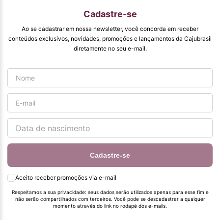
produtos de ótima
qualidade que vcs
Cadastre-se
entregam. Parabéns
#
Ao se cadastrar em nossa newsletter, você concorda em receber
pormaiscampanhaspromorcionais.
conteúdos exclusivos, novidades, promoções e lançamentos da Cajubrasil
diretamente no seu e-mail.
Cadastre-se
Aceito receber promoções via e-mail
Respeitamos a sua privacidade: seus dados serão utilizados apenas para esse fim e
não serão compartilhados com terceiros. Você pode se descadastrar a qualquer
momento através do link no rodapé dos e-mails.