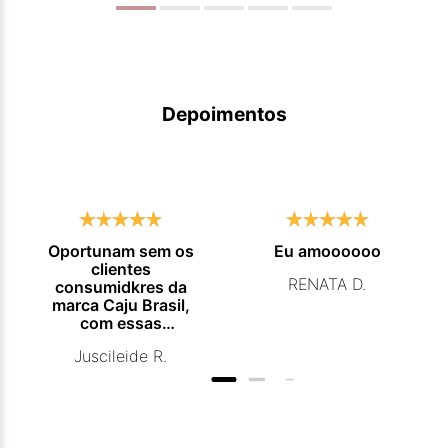
Depoimentos
Oportunam sem os
Eu amoooooo
clientes
RENATA D.
consumidkres da
marca Caju Brasil,
com essas
campanhas
Juscileide R.
promocionais de
venda para que
mais pessoas
conhecam e se
beneficiam com os