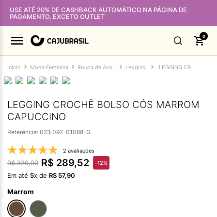
USE ATÉ 20% DE CASHBACK AUTOMÁTICO NA PÁGINA DE
PAGAMENTO, EXCETO OUTLET
0
Moda Feminina
Roupa de Academia Feminina
Legging
LEGGING CROCHÊ BOLSO CÓS MARROM CAPUCCINO
LEGGING CROCHÊ BOLSO CÓS MARROM
CAPUCCINO
Referência
:
023.092-01068-G
2 avaliações
R$
289
,
52
R$
329
,
00
-
12%
Em até
5
x de
R$
57
,
90
Marrom