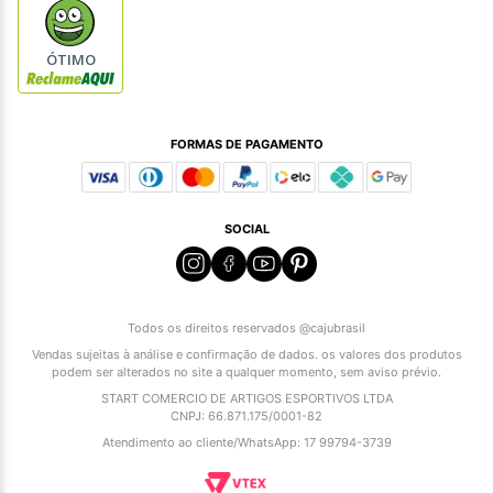
ÓTIMO
FORMAS DE PAGAMENTO
SOCIAL
Todos os direitos reservados @cajubrasil
Vendas sujeitas à análise e confirmação de dados. os valores dos produtos
podem ser alterados no site a qualquer momento, sem aviso prévio.
START COMERCIO DE ARTIGOS ESPORTIVOS LTDA
CNPJ: 66.871.175/0001-82
Atendimento ao cliente/WhatsApp: 17 99794-3739