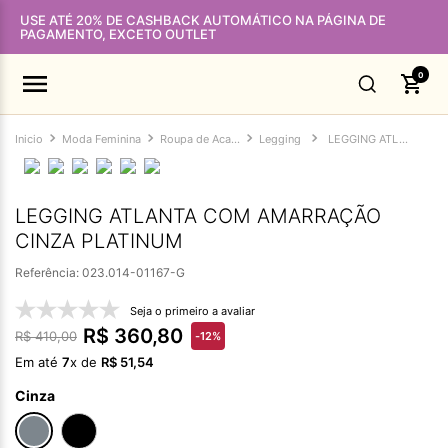
USE ATÉ 20% DE CASHBACK AUTOMÁTICO NA PÁGINA DE
PAGAMENTO, EXCETO OUTLET
0
Moda Feminina
Roupa de Academia Feminina
Legging
LEGGING ATLANTA COM AMARRAÇÃO CINZA PLATINUM
LEGGING ATLANTA COM AMARRAÇÃO
CINZA PLATINUM
Referência
:
023.014-01167-G
Seja o primeiro a avaliar
R$
360
,
80
R$
410
,
00
-
12%
Em até
7
x de
R$
51
,
54
Cinza