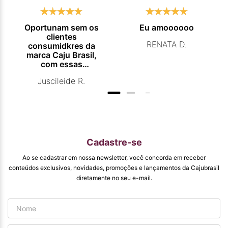
Oportunam sem os
Eu amoooooo
clientes
RENATA D.
consumidkres da
marca Caju Brasil,
com essas
campanhas
Juscileide R.
promocionais de
venda para que
mais pessoas
conhecam e se
beneficiam com os
produtos de ótima
qualidade que vcs
Cadastre-se
entregam. Parabéns
#
Ao se cadastrar em nossa newsletter, você concorda em receber
pormaiscampanhaspromorcionais.
conteúdos exclusivos, novidades, promoções e lançamentos da Cajubrasil
diretamente no seu e-mail.