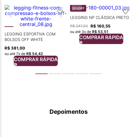
35%
OFF
LEGGING NP CLÁSSICA PRETO
R$
160
,
55
R$
247
,
00
ou até
3
x de
R$
53
,
51
LEGGING ESPORTIVA COM
COMPRAR RÁPIDA
BOLSOS OFF WHITE
R$
381
,
00
ou até
7
x de
R$
54
,
42
COMPRAR RÁPIDA
Depoimentos