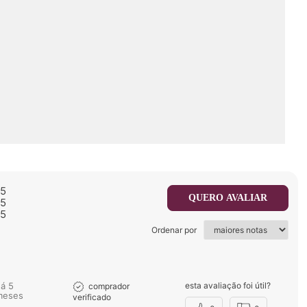
/5
QUERO AVALIAR
/5
/5
Ordenar por
há 5
esta avaliação foi útil?
comprador
meses
verificado