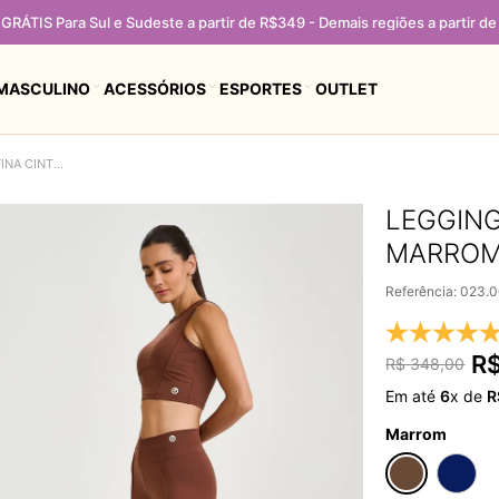
GRÁTIS Para Sul e Sudeste a partir de R$349 - Demais regiões a partir d
MASCULINO
ACESSÓRIOS
ESPORTES
OUTLET
LEGGING AFINA CINTURA ALTA COBERTURA MARROM CAPUCCINO
LEGGING
MARROM
Referência
:
023.
R
R$
348
,
00
Em até
6
x de
R
Marrom