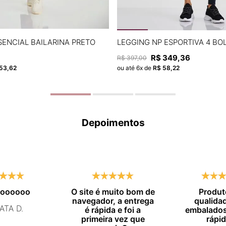
P
M
G
P
M
G
G
SENCIAL BAILARINA PRETO
LEGGING NP ESPORTIVA 4 BO
R$
349
,
36
R$
397
,
00
ADICIONAR À SACOLA
ADICIONAR À SACOL
53
,
62
ou até
6
x de
R$
58
,
22
Depoimentos
moooooo
O site é muito bom de
Produt
navegador, a entrega
qualida
ATA D.
é rápida e foi a
embalados
primeira vez que
rápid