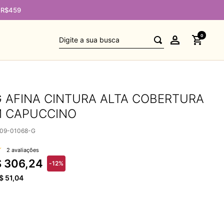
e R$459
Digite a sua busca
0
 AFINA CINTURA ALTA COBERTURA
 CAPUCCINO
009-01068-G
2 avaliações
$
306
,
24
-
12%
$
51
,
04