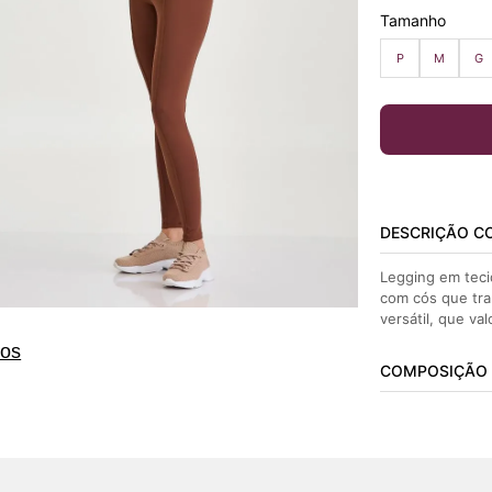
Tamanho
P
M
G
DESCRIÇÃO C
Legging em teci
com cós que tra
versátil, que val
tos
COMPOSIÇÃO