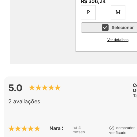
R$ 306,24
P
M
Selecionar
Ver detalhes
5.0
C
Q
T
2 avaliações
Nara S.
há 4
comprador
meses
verificado