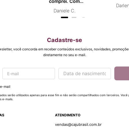
comprei. Com
Darle
certeza vou comprar
Daniele C.
novamente.
Cadastre-se
wsletter, você concorda em receber conteúdos exclusivos, novidades, promoções
diretamente no seu e-mail.
 e-mail
ados serão utilizados apenas para esse fim e não serão compartilhados com terceiros. Você
s e-mails.
DAS
ATENDIMENTO
vendas@cajubrasil.com.br