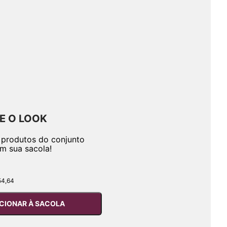
E O LOOK
 produtos do conjunto
em sua sacola!
54,64
CIONAR À SACOLA