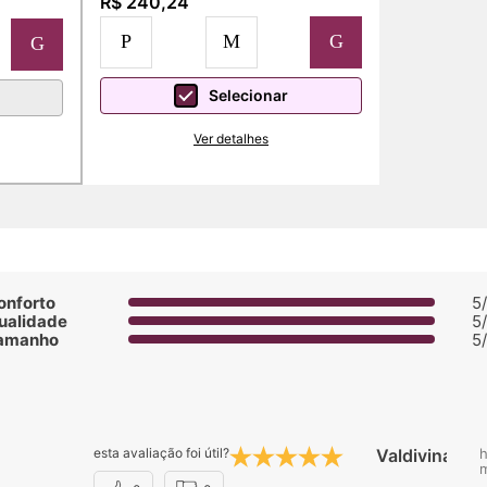
R$ 240,24
P
M
G
G
Selecionar
Ver detalhes
onforto
5
ualidade
5
amanho
5
esta avaliação foi útil?
Valdivina R.