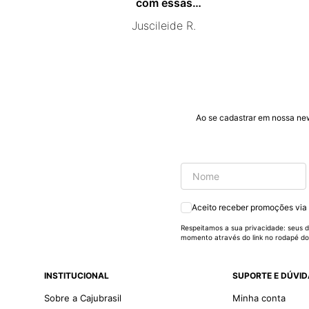
com essas
campanhas
Juscileide R.
promocionais de
venda para que mais
pessoas conhecam e
se beneficiam com os
produtos de ótima
qualidade que vcs
entregam. Parabéns
#
Ao se cadastrar em nossa ne
pormaiscampanhaspromorcionais.
Aceito receber promoções via
Respeitamos a sua privacidade: seus d
momento através do link no rodapé do
INSTITUCIONAL
SUPORTE E DÚVI
Sobre a Cajubrasil
Minha conta