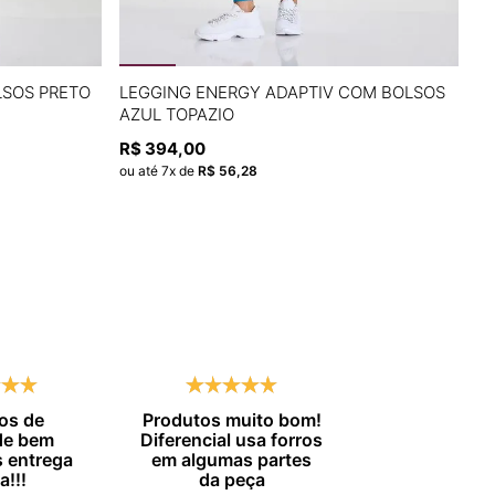
G
P
M
G
LSOS PRETO
LEGGING ENERGY ADAPTIV COM BOLSOS
L
AZUL TOPAZIO
C
A
ADICIONAR À SACOLA
R$
394
,
00
R$
ou até
7
x de
R$
56
,
28
ou
os de
Produtos muito bom!
Entrega no
de bem
Diferencial usa forros
combinado.
 entrega
em algumas partes
Marisa 
a!!!
da peça