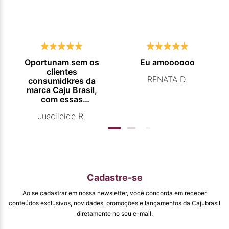
Oportunam sem os
Eu amoooooo
clientes
RENATA D.
consumidkres da
marca Caju Brasil,
com essas
campanhas
Juscileide R.
promocionais de
venda para que
mais pessoas
conhecam e se
beneficiam com os
produtos de ótima
qualidade que vcs
Cadastre-se
entregam. Parabéns
#
Ao se cadastrar em nossa newsletter, você concorda em receber
pormaiscampanhaspromorcionais.
conteúdos exclusivos, novidades, promoções e lançamentos da Cajubrasil
diretamente no seu e-mail.