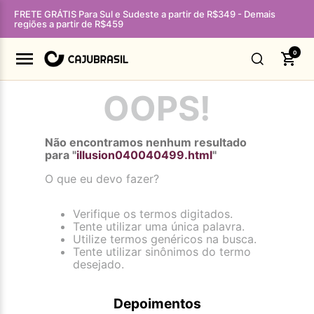
FRETE GRÁTIS Para Sul e Sudeste a partir de R$349 - Demais
regiões a partir de R$459
0
OOPS!
Não encontramos nenhum resultado
para "
illusion040040499.html
"
O que eu devo fazer?
Verifique os termos digitados.
Tente utilizar uma única palavra.
Utilize termos genéricos na busca.
Tente utilizar sinônimos do termo
desejado.
Depoimentos