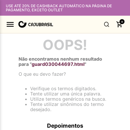
USE ATÉ 20% DE CASHBACK AUTOMÁTICO NA PÁGINA DE
PAGAMENTO, EXCETO OUTLET
0
OOPS!
Não encontramos nenhum resultado
para "
guard030044697.html
"
O que eu devo fazer?
Verifique os termos digitados.
Tente utilizar uma única palavra.
Utilize termos genéricos na busca.
Tente utilizar sinônimos do termo
desejado.
Depoimentos