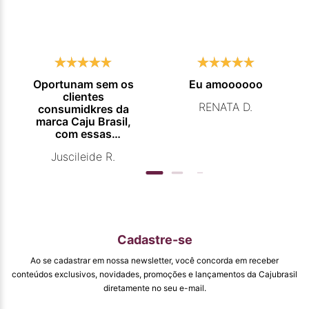
Oportunam sem os
Eu amoooooo
clientes
RENATA D.
consumidkres da
marca Caju Brasil,
com essas
campanhas
Juscileide R.
promocionais de
venda para que
mais pessoas
conhecam e se
beneficiam com os
produtos de ótima
qualidade que vcs
Cadastre-se
entregam. Parabéns
#
Ao se cadastrar em nossa newsletter, você concorda em receber
pormaiscampanhaspromorcionais.
conteúdos exclusivos, novidades, promoções e lançamentos da Cajubrasil
diretamente no seu e-mail.