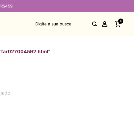
e R$459
Digite a sua busca
0
"
far027004592.html
"
ejado.