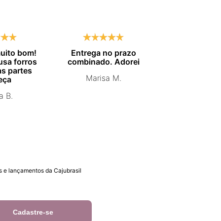
uito bom!
Entrega no prazo
Me surpreen
 usa forros
combinado. Adorei
qualidade da
s partes
O tecido é o
Marisa M.
eça
que já ves
roupas espo
a B.
Virei clie
Graciele
 e lançamentos da Cajubrasil
Cadastre-se