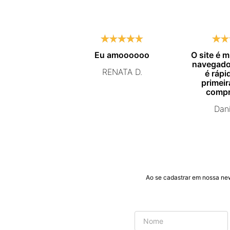
Eu amoooooo
O site é 
navegador
RENATA D.
é rápid
primeir
compr
certeza 
Dani
nova
Ao se cadastrar em nossa ne