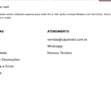
 e-mail
ados serão utilizados apenas para esse fim e não serão compartilhados com terceiros. Você
s e-mails.
DAS
ATENDIMENTO
vendas@cajubrasil.com.br
Whatsapp
idade
Nossos Tecidos
 e Devoluções
ga e Envio
es