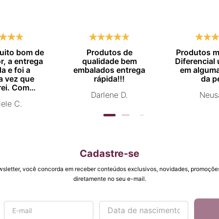
muito bom de
Produtos de
Produtos m
, a entrega
qualidade bem
Diferencial
a e foi a
embalados entrega
em alguma
a vez que
rápida!!!
da p
ei. Com
Darlene D.
Neus
vou comprar
ele C.
mente.
Cadastre-se
wsletter, você concorda em receber conteúdos exclusivos, novidades, promoções
diretamente no seu e-mail.