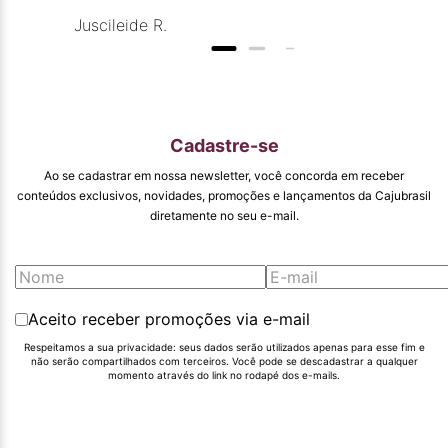
campanhas
Juscileide R.
promocionais de
venda para que
mais pessoas
conhecam e se
beneficiam com os
produtos de ótima
qualidade que vcs
Cadastre-se
entregam. Parabéns
#
Ao se cadastrar em nossa newsletter, você concorda em receber
pormaiscampanhaspromorcionais.
conteúdos exclusivos, novidades, promoções e lançamentos da Cajubrasil
diretamente no seu e-mail.
Aceito receber promoções via e-mail
Respeitamos a sua privacidade: seus dados serão utilizados apenas para esse fim e
não serão compartilhados com terceiros. Você pode se descadastrar a qualquer
momento através do link no rodapé dos e-mails.