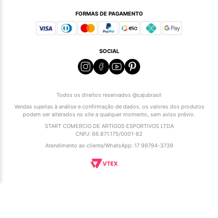
FORMAS DE PAGAMENTO
SOCIAL
Todos os direitos reservados @cajubrasil
Vendas sujeitas à análise e confirmação de dados. os valores dos produtos
podem ser alterados no site a qualquer momento, sem aviso prévio.
START COMERCIO DE ARTIGOS ESPORTIVOS LTDA
CNPJ: 66.871.175/0001-82
Atendimento ao cliente/WhatsApp: 17 99794-3739