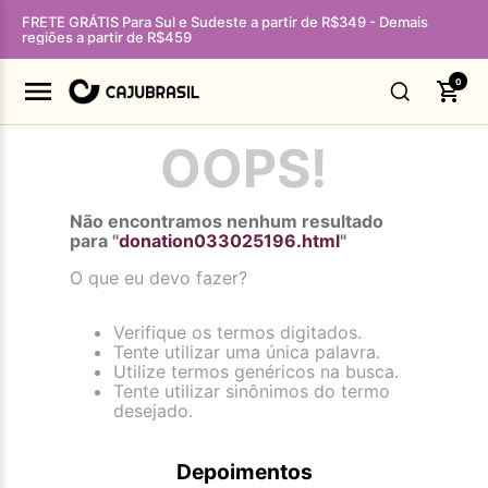
FRETE GRÁTIS Para Sul e Sudeste a partir de R$349 - Demais
regiões a partir de R$459
0
OOPS!
Não encontramos nenhum resultado
para "
donation033025196.html
"
O que eu devo fazer?
Verifique os termos digitados.
Tente utilizar uma única palavra.
Utilize termos genéricos na busca.
Tente utilizar sinônimos do termo
desejado.
Depoimentos