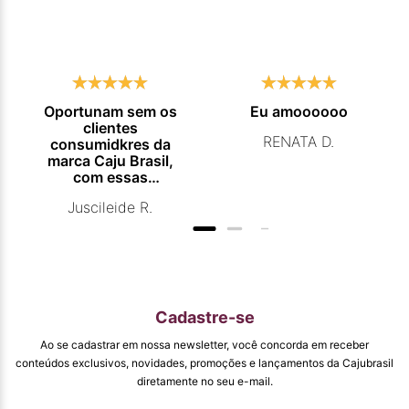
Oportunam sem os
Eu amoooooo
clientes
RENATA D.
consumidkres da
marca Caju Brasil,
com essas
campanhas
Juscileide R.
promocionais de
venda para que
mais pessoas
conhecam e se
beneficiam com os
produtos de ótima
qualidade que vcs
Cadastre-se
entregam. Parabéns
#
Ao se cadastrar em nossa newsletter, você concorda em receber
pormaiscampanhaspromorcionais.
conteúdos exclusivos, novidades, promoções e lançamentos da Cajubrasil
diretamente no seu e-mail.