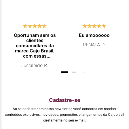
Oportunam sem os
Eu amoooooo
clientes
RENATA D.
consumidkres da
marca Caju Brasil,
com essas
campanhas
Juscileide R.
promocionais de
venda para que
mais pessoas
conhecam e se
beneficiam com os
produtos de ótima
qualidade que vcs
Cadastre-se
entregam. Parabéns
#
Ao se cadastrar em nossa newsletter, você concorda em receber
pormaiscampanhaspromorcionais.
conteúdos exclusivos, novidades, promoções e lançamentos da Cajubrasil
diretamente no seu e-mail.