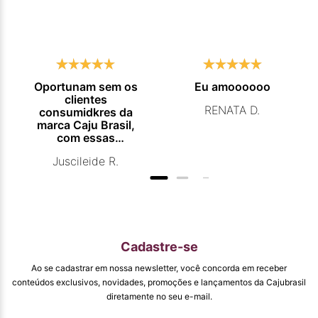
Oportunam sem os
Eu amoooooo
clientes
RENATA D.
consumidkres da
marca Caju Brasil,
com essas
campanhas
Juscileide R.
promocionais de
venda para que
mais pessoas
conhecam e se
beneficiam com os
produtos de ótima
qualidade que vcs
Cadastre-se
entregam. Parabéns
#
Ao se cadastrar em nossa newsletter, você concorda em receber
pormaiscampanhaspromorcionais.
conteúdos exclusivos, novidades, promoções e lançamentos da Cajubrasil
diretamente no seu e-mail.