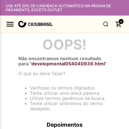
USE ATÉ 20% DE CASHBACK AUTOMÁTICO NA PÁGINA DE
PAGAMENTO, EXCETO OUTLET
0
OOPS!
Não encontramos nenhum resultado
para "
developmental054040939.html
"
O que eu devo fazer?
Verifique os termos digitados.
Tente utilizar uma única palavra.
Utilize termos genéricos na busca.
Tente utilizar sinônimos do termo
desejado.
Depoimentos