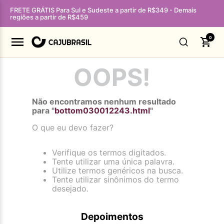
FRETE GRÁTIS Para Sul e Sudeste a partir de R$349 - Demais
regiões a partir de R$459
0
OOPS!
Não encontramos nenhum resultado
para "
bottom030012243.html
"
O que eu devo fazer?
Verifique os termos digitados.
Tente utilizar uma única palavra.
Utilize termos genéricos na busca.
Tente utilizar sinônimos do termo
desejado.
Depoimentos