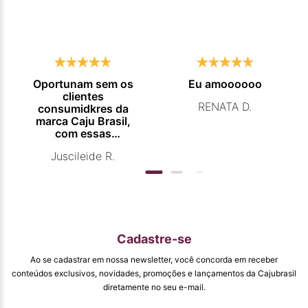
Oportunam sem os
Eu amoooooo
clientes
RENATA D.
consumidkres da
marca Caju Brasil,
com essas
campanhas
Juscileide R.
promocionais de
venda para que
mais pessoas
conhecam e se
beneficiam com os
produtos de ótima
qualidade que vcs
Cadastre-se
entregam. Parabéns
#
Ao se cadastrar em nossa newsletter, você concorda em receber
pormaiscampanhaspromorcionais.
conteúdos exclusivos, novidades, promoções e lançamentos da Cajubrasil
diretamente no seu e-mail.