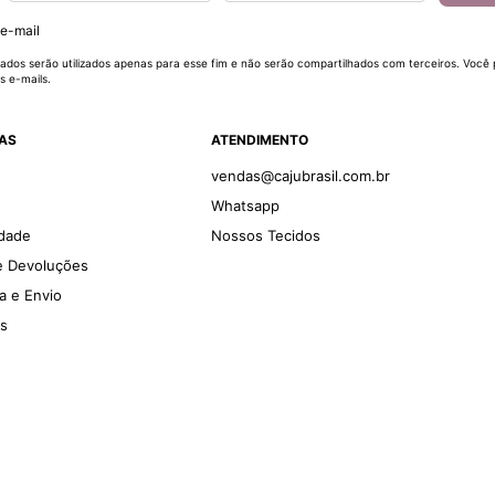
 e-mail
ados serão utilizados apenas para esse fim e não serão compartilhados com terceiros. Você
s e-mails.
DAS
ATENDIMENTO
vendas@cajubrasil.com.br
Whatsapp
idade
Nossos Tecidos
 e Devoluções
ga e Envio
es