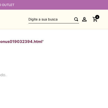
O OUTLET
Digite a sua busca
0
bonus019032394.html
"
ado.