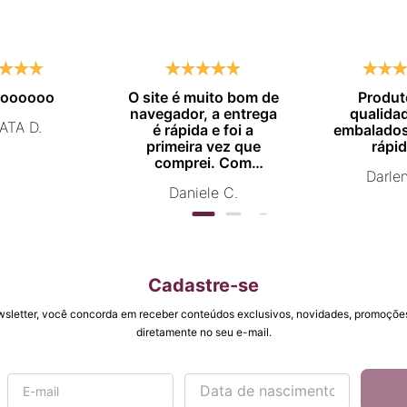
moooooo
O site é muito bom de
Produt
navegador, a entrega
qualida
ATA D.
é rápida e foi a
embalados
primeira vez que
rápid
comprei. Com
Darle
certeza vou comprar
Daniele C.
novamente.
Cadastre-se
wsletter, você concorda em receber conteúdos exclusivos, novidades, promoções
diretamente no seu e-mail.