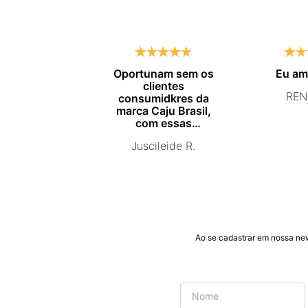
Oportunam sem os
Eu a
clientes
REN
consumidkres da
marca Caju Brasil,
com essas
campanhas
Juscileide R.
promocionais de
venda para que mais
pessoas conhecam e
se beneficiam com os
produtos de ótima
qualidade que vcs
entregam. Parabéns
#
Ao se cadastrar em nossa ne
pormaiscampanhaspromorcionais.