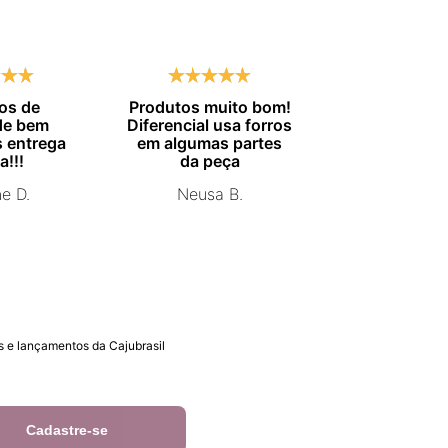
os de
Produtos muito bom!
Entrega no
de bem
Diferencial usa forros
combinado.
 entrega
em algumas partes
Marisa 
a!!!
da peça
ne D.
Neusa B.
 e lançamentos da Cajubrasil
Cadastre-se