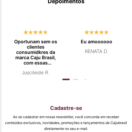
Depoimentos
Oportunam sem os
Eu amoooooo
clientes
RENATA D.
consumidkres da
marca Caju Brasil,
com essas
campanhas
Juscileide R.
promocionais de
venda para que
mais pessoas
conhecam e se
beneficiam com os
produtos de ótima
qualidade que vcs
Cadastre-se
entregam. Parabéns
#
Ao se cadastrar em nossa newsletter, você concorda em receber
pormaiscampanhaspromorcionais.
conteúdos exclusivos, novidades, promoções e lançamentos da Cajubrasil
diretamente no seu e-mail.