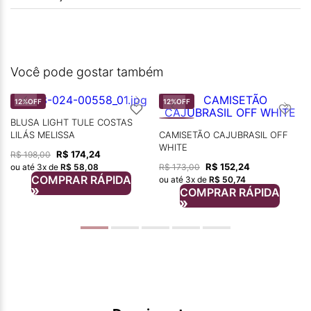
Você pode gostar também
12%
OFF
12%
OFF
BLUSA LIGHT TULE COSTAS
LILÁS MELISSA
CAMISETÃO CAJUBRASIL OFF
WHITE
R$
174
,
24
R$
198
,
00
R$
152
,
24
R$
173
,
00
ou até
3
x de
R$
58
,
08
COMPRAR RÁPIDA
ou até
3
x de
R$
50
,
74
COMPRAR RÁPIDA