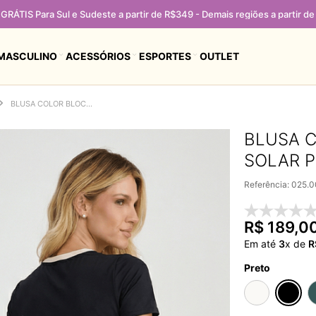
ir de R$459
MASCULINO
ACESSÓRIOS
ESPORTES
OUTLET
BLUSA COLOR BLOCK COM PROTEÇÃO SOLAR PRETO
BLUSA 
SOLAR 
Referência
:
025.
R$
189
,
0
Em até
3
x de
R
Preto