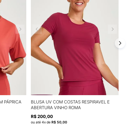
G
P
M
G
M PÁPRICA
BLUSA UV COM COSTAS RESPIRAVEL E
R
ABERTURA VINHO ROMA
RE
A
ADICIONAR À SACOLA
R$
200
,
00
R
ou até
4
x de
R$
50
,
00
ou