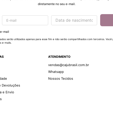
diretamente no seu e-mail.
 e-mail
ados serão utilizados apenas para esse fim e não serão compartilhados com terceiros. Você
s e-mails.
DAS
ATENDIMENTO
vendas@cajubrasil.com.br
Whatsapp
idade
Nossos Tecidos
 e Devoluções
ga e Envio
es