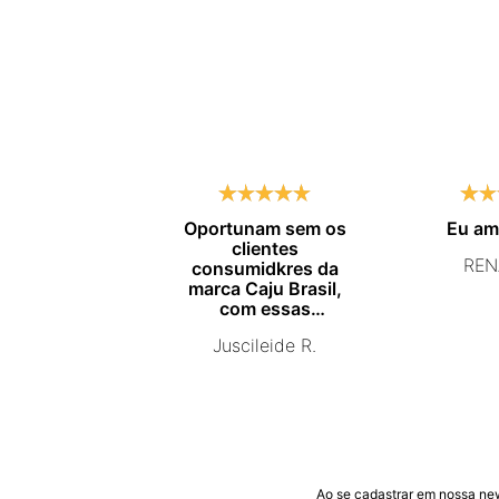
Oportunam sem os
Eu a
clientes
REN
consumidkres da
marca Caju Brasil,
com essas
campanhas
Juscileide R.
promocionais de
venda para que mais
pessoas conhecam e
se beneficiam com os
produtos de ótima
qualidade que vcs
entregam. Parabéns
#
Ao se cadastrar em nossa ne