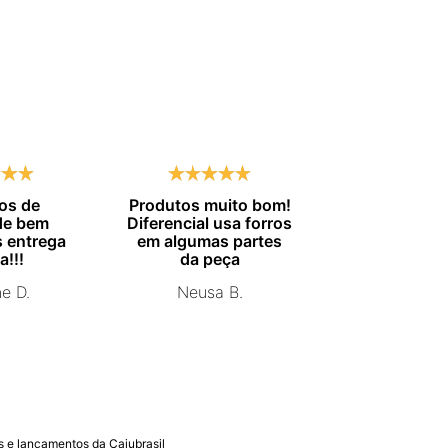
os de
Produtos muito bom!
Entrega no
de bem
Diferencial usa forros
combinado.
 entrega
em algumas partes
Marisa 
a!!!
da peça
ne D.
Neusa B.
 e lançamentos da Cajubrasil