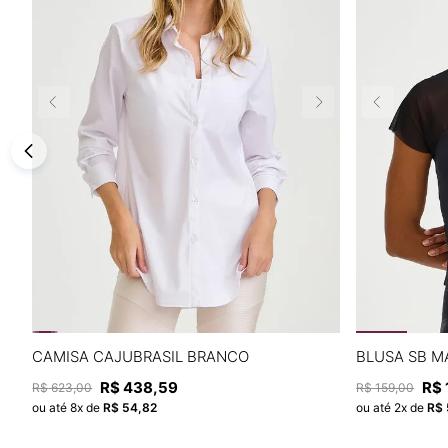
P
M
G
CAMISA CAJUBRASIL BRANCO
BLUSA SB M
R$
438
,
59
R$
R$
623
,
00
R$
159
,
00
ADICIONAR À SACOLA
ou até
8
x de
R$
54
,
82
ou até
2
x de
R$