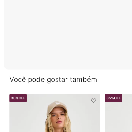
Você pode gostar também
30%
OFF
35%
OFF