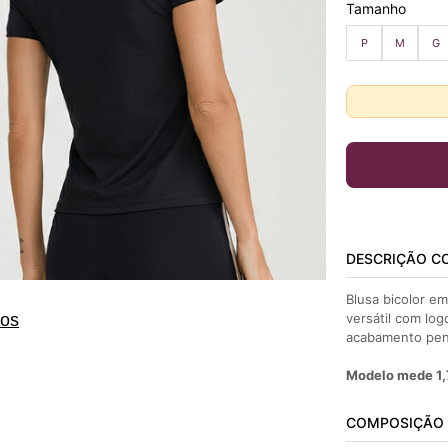
Tamanho
P
M
G
DESCRIÇÃO C
Blusa bicolor em
versátil com log
tos
acabamento pen
Modelo mede 1,
COMPOSIÇÃO