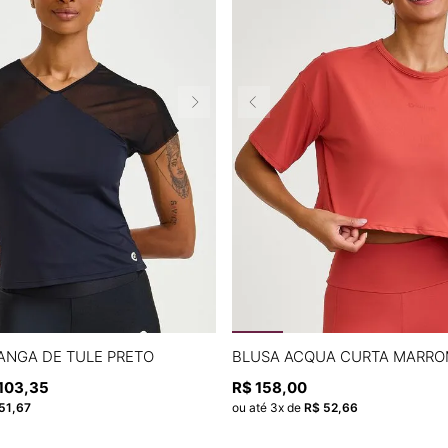
P
M
G
GG
P
M
G
G
ANGA DE TULE PRETO
BLUSA ACQUA CURTA MARRO
103
,
35
R$
158
,
00
ADICIONAR À SACOLA
ADICIONAR À SACOL
51
,
67
ou até
3
x de
R$
52
,
66