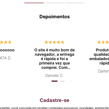
Depoimentos
moooooo
O site é muito bom de
Produt
navegador, a entrega
qualida
ATA D.
é rápida e foi a
embalados
primeira vez que
rápid
comprei. Com
Darle
certeza vou comprar
Daniele C.
novamente.
Cadastre-se
wsletter, você concorda em receber conteúdos exclusivos, novidades, promoções