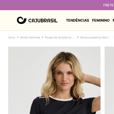
ETE GRÁTIS Para Sul e Sudeste a partir de R$349 - Demais regiões a part
TENDÊNCIAS
FEMININO
Moda Feminina
Roupa de Academia Feminina
Blusa academia feminina