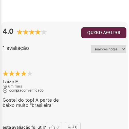
4.0
QUERO AVALIAR
1 avaliação
Laize E.
há um mês
comprador verificado
Gostei do top! A parte de
baixo muito "brasileira"
esta avaliação foi útil?
0
0