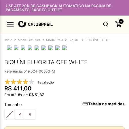
USE ATÉ 20% DE CASHBACK AUTOMÁTICO NA PÁGINA DE
PAGAMENTO, EXCETO OUTLET
0
Moda Feminina
Moda Praia
Biquíni
BIQUÍNI FLUORITA OFF WHITE
BIQUÍNI FLUORITA OFF WHITE
Referência
:
019.024-00633-M
1 avaliação
R$
411
,
00
Em até
8
x de
R$
51
,
37
Tabela de medidas
Tamanho
P
M
G