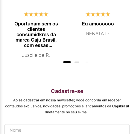
Oportunam sem os
Eu amoooooo
clientes
RENATA D.
consumidkres da
marca Caju Brasil,
com essas
campanhas
Juscileide R.
promocionais de
venda para que
mais pessoas
conhecam e se
beneficiam com os
produtos de ótima
qualidade que vcs
Cadastre-se
entregam. Parabéns
#
Ao se cadastrar em nossa newsletter, você concorda em receber
pormaiscampanhaspromorcionais.
conteúdos exclusivos, novidades, promoções e lançamentos da Cajubrasil
diretamente no seu e-mail.