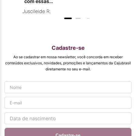
com essas
campanhas
Juscileide R.
promocionais de
venda para que
mais pessoas
conhecam e se
beneficiam com os
produtos de ótima
qualidade que vcs
Cadastre-se
entregam. Parabéns
#
Ao se cadastrar em nossa newsletter, você concorda em receber
pormaiscampanhaspromorcionais.
conteúdos exclusivos, novidades, promoções e lançamentos da Cajubrasil
diretamente no seu e-mail.
Cadastre-se