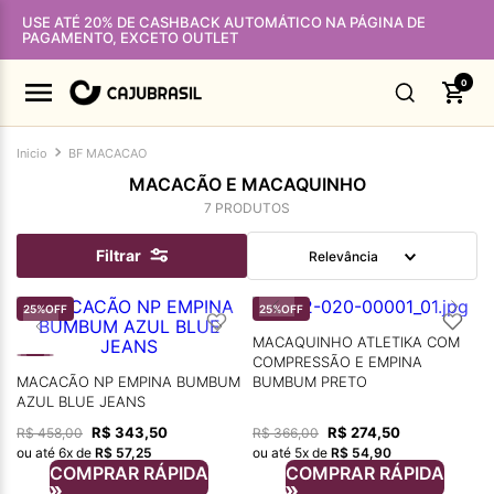
USE ATÉ 20% DE CASHBACK AUTOMÁTICO NA PÁGINA DE
PAGAMENTO, EXCETO OUTLET
0
BF MACACAO
MACACÃO E MACAQUINHO
7
PRODUTOS
Filtrar
Relevância
25%
OFF
25%
OFF
MACAQUINHO ATLETIKA COM
COMPRESSÃO E EMPINA
MACACÃO NP EMPINA BUMBUM
BUMBUM PRETO
AZUL BLUE JEANS
R$
343
,
50
R$
274
,
50
R$
458
,
00
R$
366
,
00
ou até
6
x de
R$
57
,
25
ou até
5
x de
R$
54
,
90
COMPRAR RÁPIDA
COMPRAR RÁPIDA