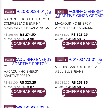
25%
OFF
25%
OFF
MACAQUINHO ATLETIKA COM
COMPRESSÃO E EMPINA
MACAQUINHO ENERGY
BUMBUM VERDE GALÁPAGOS
ADAPTIVE CINZA CROMO
R$
274
,
50
R$
323
,
25
R$
366
,
00
R$
431
,
00
ou até
5
x de
R$
54
,
90
ou até
6
x de
R$
53
,
87
COMPRAR RÁPIDA
COMPRAR RÁPIDA
25%
OFF
35%
OFF
VESTIDO MACAQUINHO UV
MACAQUINHO ENERGY
AZUL BLUE JEANS
ADAPTIVE PRETO
R$
323
,
25
R$
252
,
85
R$
431
,
00
R$
389
,
00
ou até
6
x de
R$
53
,
87
ou até
5
x de
R$
50
,
57
COMPRAR RÁPIDA
COMPRAR RÁPIDA
35%
OFF