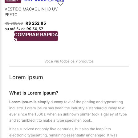
VESTIDO MACAQUINHO UV
PRETO
R$
252
,
85
R$
389
,
00
ou até
5
x de
R$
50
,
57
COMPRAR RÁPIDA
Você viu todos os
7
produtos
Lorem Ipsum
What is Lorem Ipsum?
Lorem Ipsum is simply
dummy text of the printing and typesetting
industry. Lorem Ipsum has been the industry's standard dummy text
ever since the 1500s, when an unknown printer took a galley of type
and scrambled it to make a type specimen book.
It has survived not only five centuries, but also the leap into
electronic typesetting, remaining essentially unchanged. It was