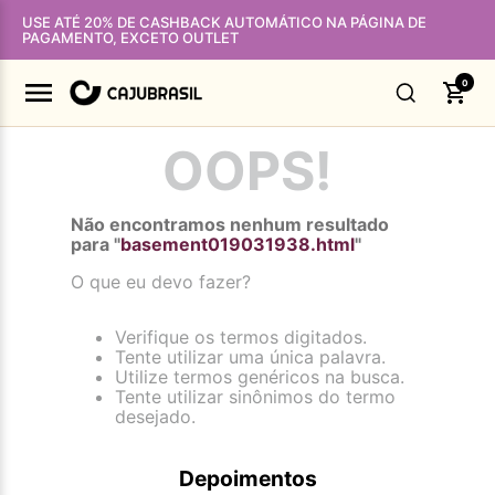
USE ATÉ 20% DE CASHBACK AUTOMÁTICO NA PÁGINA DE
PAGAMENTO, EXCETO OUTLET
0
OOPS!
Não encontramos nenhum resultado
para "
basement019031938.html
"
O que eu devo fazer?
Verifique os termos digitados.
Tente utilizar uma única palavra.
Utilize termos genéricos na busca.
Tente utilizar sinônimos do termo
desejado.
Depoimentos