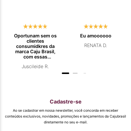
Oportunam sem os
Eu amoooooo
clientes
RENATA D.
consumidkres da
marca Caju Brasil,
com essas
campanhas
Juscileide R.
promocionais de
venda para que
mais pessoas
conhecam e se
beneficiam com os
produtos de ótima
qualidade que vcs
Cadastre-se
entregam. Parabéns
#
Ao se cadastrar em nossa newsletter, você concorda em receber
pormaiscampanhaspromorcionais.
conteúdos exclusivos, novidades, promoções e lançamentos da Cajubrasil
diretamente no seu e-mail.