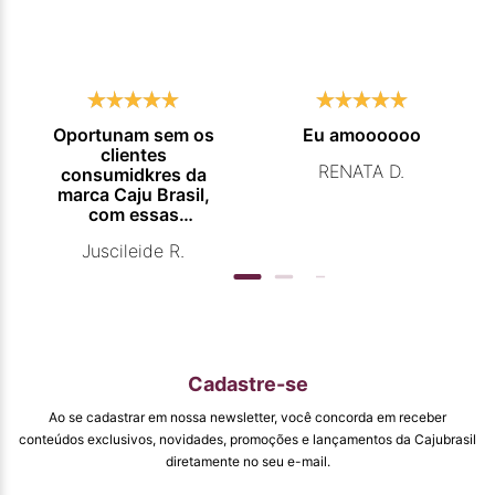
Oportunam sem os
Eu amoooooo
clientes
RENATA D.
consumidkres da
marca Caju Brasil,
com essas
campanhas
Juscileide R.
promocionais de
venda para que
mais pessoas
conhecam e se
beneficiam com os
produtos de ótima
qualidade que vcs
Cadastre-se
entregam. Parabéns
#
Ao se cadastrar em nossa newsletter, você concorda em receber
pormaiscampanhaspromorcionais.
conteúdos exclusivos, novidades, promoções e lançamentos da Cajubrasil
diretamente no seu e-mail.