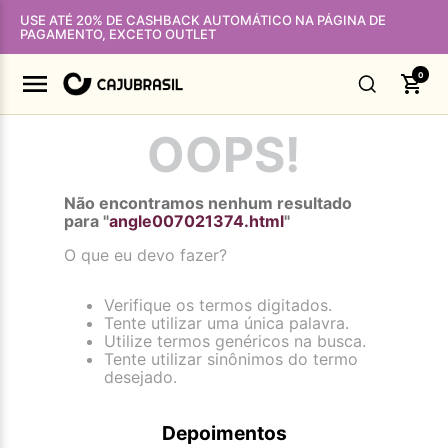
USE ATÉ 20% DE CASHBACK AUTOMÁTICO NA PÁGINA DE
PAGAMENTO, EXCETO OUTLET
0
OOPS!
Não encontramos nenhum resultado
para "
angle007021374.html
"
O que eu devo fazer?
Verifique os termos digitados.
Tente utilizar uma única palavra.
Utilize termos genéricos na busca.
Tente utilizar sinônimos do termo
desejado.
Depoimentos