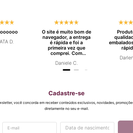
moooooo
O site é muito bom de
Produt
navegador, a entrega
qualida
ATA D.
é rápida e foi a
embalados
primeira vez que
rápid
comprei. Com
Darle
certeza vou comprar
Daniele C.
novamente.
Cadastre-se
wsletter, você concorda em receber conteúdos exclusivos, novidades, promoções
diretamente no seu e-mail.