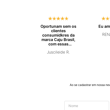
Oportunam sem os
Eu a
clientes
REN
consumidkres da
marca Caju Brasil,
com essas
campanhas
Juscileide R.
promocionais de
venda para que mais
pessoas conhecam e
se beneficiam com os
produtos de ótima
qualidade que vcs
entregam. Parabéns
#
Ao se cadastrar em nossa ne
pormaiscampanhaspromorcionais.