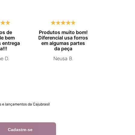
os de
Produtos muito bom!
Entrega no
de bem
Diferencial usa forros
combinado.
 entrega
em algumas partes
Marisa 
a!!!
da peça
ne D.
Neusa B.
 e lançamentos da Cajubrasil
Cadastre-se