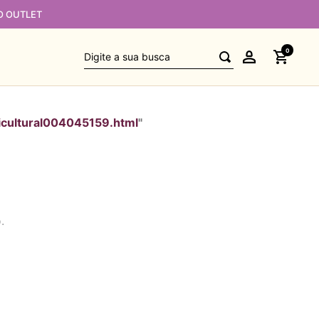
O OUTLET
Digite a sua busca
0
icultural004045159.html
"
.