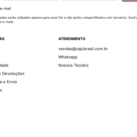
 e-mail
ados serão utilizados apenas para esse fim e não serão compartilhados com terceiros. Você
s e-mails.
DAS
ATENDIMENTO
vendas@cajubrasil.com.br
Whatsapp
idade
Nossos Tecidos
 e Devoluções
ga e Envio
es