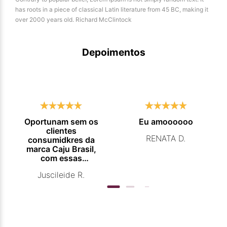
has roots in a piece of classical Latin literature from 45 BC, making it
over 2000 years old. Richard McClintock
Depoimentos
Oportunam sem os
Eu amoooooo
clientes
RENATA D.
consumidkres da
marca Caju Brasil,
com essas
campanhas
Juscileide R.
promocionais de
venda para que
mais pessoas
conhecam e se
beneficiam com os
produtos de ótima