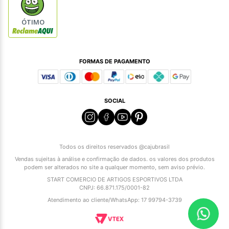
ÓTIMO
FORMAS DE PAGAMENTO
SOCIAL
Todos os direitos reservados @cajubrasil
Vendas sujeitas à análise e confirmação de dados. os valores dos produtos
podem ser alterados no site a qualquer momento, sem aviso prévio.
START COMERCIO DE ARTIGOS ESPORTIVOS LTDA
CNPJ: 66.871.175/0001-82
Atendimento ao cliente/WhatsApp: 17 99794-3739