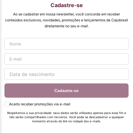
qualidade que vcs
Cadastre-se
entregam. Parabéns
#
Ao se cadastrar em nossa newsletter, você concorda em receber
pormaiscampanhaspromorcionais.
conteúdos exclusivos, novidades, promoções e lançamentos da Cajubrasil
diretamente no seu e-mail.
Cadastre-se
Aceito receber promoções via e-mail
Respeitamos a sua privacidade: seus dados serão utilizados apenas para esse fim e
não serão compartilhados com terceiros. Você pode se descadastrar a qualquer
momento através do link no rodapé dos e-mails.