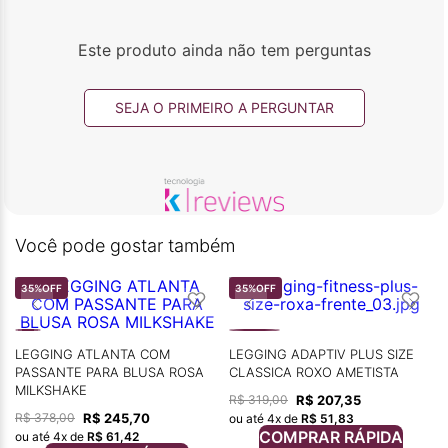
Este produto ainda não tem perguntas
SEJA O PRIMEIRO A PERGUNTAR
Você pode gostar também
35%
OFF
35%
OFF
LEGGING ATLANTA COM
LEGGING ADAPTIV PLUS SIZE
PASSANTE PARA BLUSA ROSA
CLASSICA ROXO AMETISTA
MILKSHAKE
R$
207
,
35
R$
319
,
00
R$
245
,
70
R$
378
,
00
ou até
4
x de
R$
51
,
83
COMPRAR RÁPIDA
ou até
4
x de
R$
61
,
42