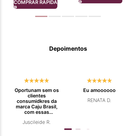
COMPRAR RÁPIDA
Depoimentos
Oportunam sem os
Eu amoooooo
clientes
RENATA D.
consumidkres da
marca Caju Brasil,
com essas
campanhas
Juscileide R.
promocionais de
venda para que
mais pessoas