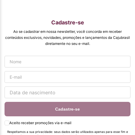
conhecam e se
beneficiam com os
produtos de ótima
qualidade que vcs
Cadastre-se
entregam. Parabéns
#
Ao se cadastrar em nossa newsletter, você concorda em receber
pormaiscampanhaspromorcionais.
conteúdos exclusivos, novidades, promoções e lançamentos da Cajubrasil
diretamente no seu e-mail.
Cadastre-se
Aceito receber promoções via e-mail
Respeitamos a sua privacidade: seus dados serão utilizados apenas para esse fim e