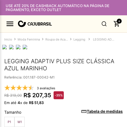
USE ATÉ 20% DE CASHBACK AUTOMÁTICO NA PÁGINA DE
PAGAMENTO, EXCETO OUTLET
0
Moda Feminina
Roupa de Academia Feminina
Legging
LEGGING ADAPTIV PLUS SIZE CLÁSSICA AZUL MARINHO
LEGGING ADAPTIV PLUS SIZE CLÁSSICA
AZUL MARINHO
Referência
:
001.187-00042-M1
3 avaliações
R$
207
,
35
R$
319
,
00
-
35%
Em até
4
x de
R$
51
,
83
Tabela de medidas
Tamanho
P1
M1