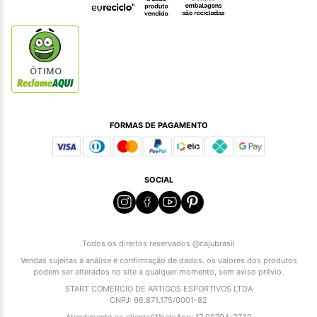
ÓTIMO
FORMAS DE PAGAMENTO
SOCIAL
Todos os direitos reservados @cajubrasil
Vendas sujeitas à análise e confirmação de dados. os valores dos produtos
podem ser alterados no site a qualquer momento, sem aviso prévio.
START COMERCIO DE ARTIGOS ESPORTIVOS LTDA
CNPJ: 66.871.175/0001-82