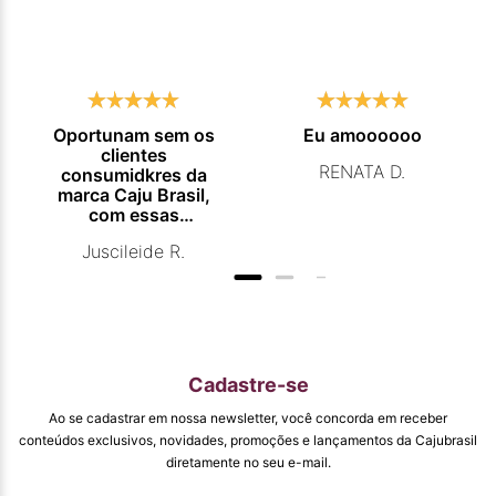
Oportunam sem os
Eu amoooooo
clientes
RENATA D.
consumidkres da
marca Caju Brasil,
com essas
campanhas
Juscileide R.
promocionais de
venda para que
mais pessoas
conhecam e se
beneficiam com os
produtos de ótima
qualidade que vcs
Cadastre-se
entregam. Parabéns
#
Ao se cadastrar em nossa newsletter, você concorda em receber
pormaiscampanhaspromorcionais.
conteúdos exclusivos, novidades, promoções e lançamentos da Cajubrasil
diretamente no seu e-mail.